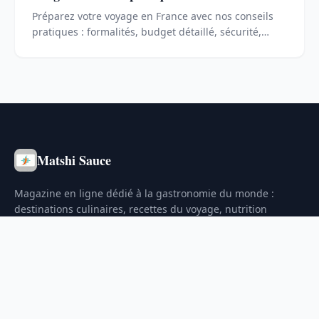
Préparez votre voyage en France avec nos conseils
pratiques : formalités, budget détaillé, sécurité,
gastronomie et astuces pour optimiser votre séjour
en 2026.
Matshi Sauce
Magazine en ligne dédié à la gastronomie du monde :
destinations culinaires, recettes du voyage, nutrition
consciente et cuisine responsable au quotidien.
RUBRIQUES
Destinations Gourmandes