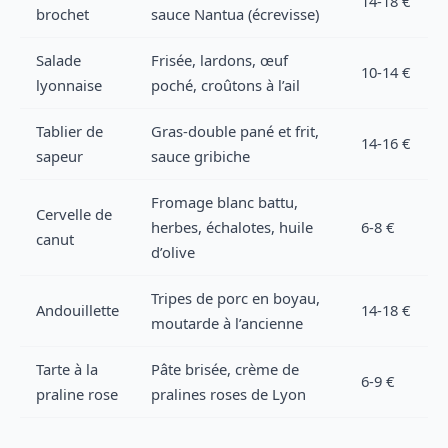
14-18 €
brochet
sauce Nantua (écrevisse)
Salade
Frisée, lardons, œuf
10-14 €
lyonnaise
poché, croûtons à l’ail
Tablier de
Gras-double pané et frit,
14-16 €
sapeur
sauce gribiche
Fromage blanc battu,
Cervelle de
herbes, échalotes, huile
6-8 €
canut
d’olive
Tripes de porc en boyau,
Andouillette
14-18 €
moutarde à l’ancienne
Tarte à la
Pâte brisée, crème de
6-9 €
praline rose
pralines roses de Lyon