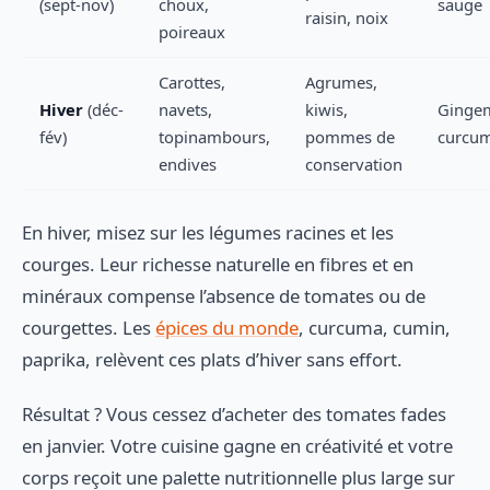
(sept-nov)
choux,
sauge
raisin, noix
poireaux
Carottes,
Agrumes,
Hiver
(déc-
navets,
kiwis,
Ginge
fév)
topinambours,
pommes de
curcu
endives
conservation
En hiver, misez sur les légumes racines et les
courges. Leur richesse naturelle en fibres et en
minéraux compense l’absence de tomates ou de
courgettes. Les
épices du monde
, curcuma, cumin,
paprika, relèvent ces plats d’hiver sans effort.
Résultat ? Vous cessez d’acheter des tomates fades
en janvier. Votre cuisine gagne en créativité et votre
corps reçoit une palette nutritionnelle plus large sur