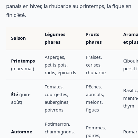
panais en hiver, la rhubarbe au printemps, la figue en
fin d’été.
Légumes
Fruits
Aroma
Saison
phares
phares
et plu
Asperges,
Fraises,
Printemps
Ciboule
petits pois,
cerises,
(mars-mai)
persil f
radis, épinards
rhubarbe
Tomates,
Pêches,
Basilic,
Été
(juin-
courgettes,
abricots,
menth
août)
aubergines,
melons,
thym
poivrons
figues
Potimarron,
Pommes,
Automne
champignons,
Romari
poires,