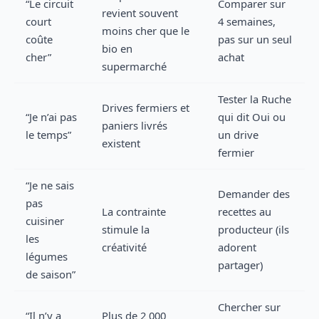
“Le circuit
Comparer sur
revient souvent
court
4 semaines,
moins cher que le
coûte
pas sur un seul
bio en
cher”
achat
supermarché
Tester la Ruche
Drives fermiers et
“Je n’ai pas
qui dit Oui ou
paniers livrés
le temps”
un drive
existent
fermier
“Je ne sais
Demander des
pas
La contrainte
recettes au
cuisiner
stimule la
producteur (ils
les
créativité
adorent
légumes
partager)
de saison”
Chercher sur
“Il n’y a
Plus de 2 000