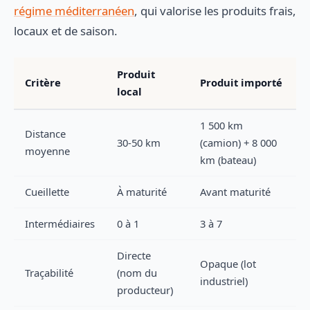
régime méditerranéen
, qui valorise les produits frais,
locaux et de saison.
Produit
Critère
Produit importé
local
1 500 km
Distance
30-50 km
(camion) + 8 000
moyenne
km (bateau)
Cueillette
À maturité
Avant maturité
Intermédiaires
0 à 1
3 à 7
Directe
Opaque (lot
Traçabilité
(nom du
industriel)
producteur)